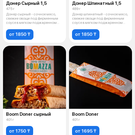
Донер Сырный 1,5
Донер Шпинатный 1,5
475 г
489 г
Донер сырный - сочное мясо,
Донер шпинатный - сочное мясо,
свежие овощи под фирменным
свежие овощи под фирменным
соусе в мягком поджаренном
соусе в мягком поджаренном
лаваше.
лаваш
от 1850 ₸
от 1850 ₸
Boom Doner сырный
Boom Doner
401 г
401 г
от 1750 ₸
от 1695 ₸