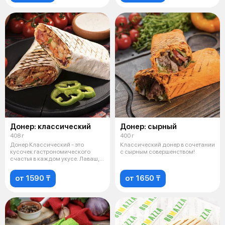
Донер: классический
Донер: сырный
408 г
400 г
Донер Классический - это
Классический донер в сочетании
кусочек гастрономического
с сырным совершенством!
счастья в каждом укусе. Лаваш,
куриное
от 1590 ₸
от 1650 ₸