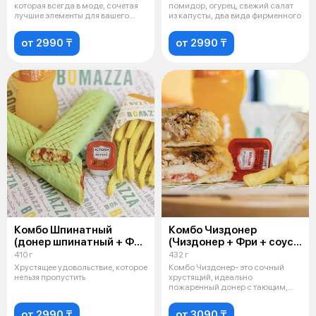
которая всегда в моде, сочетая
помидор, огурец, свежий салат
лучшие элементы для вашего
из капусты, два вида фирменного
удово
от 2990 ₸
от 2990 ₸
Комбо Шпинатный
Комбо Чиздонер
(донер шпинатный + Фри
(Чиздонер + Фри + соус
+ соус + Напиток 0,5 на
+ Напиток 0,5 на выбор)
410 г
432 г
выбор)
Хрустящее удовольствие, которое
Комбо Чиздонер- это сочный
нельзя пропустить
хрустящий, идеально
пожаренный донер с тающим,
нежным сыром! Бу
от 2990 ₸
от 3090 ₸