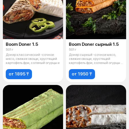
Boom Doner 1.5
Boom Doner сырный 1.5
501 г
501 г
Донер классический -сочное
Донер сырный -сочное мясо,
мясо, свежие овощи, хрустящий
свежие овощи, хрустящий
картофель фри, соленый огурцы и
картофель фри, соленый огурцы и
фирмен
от 1895 ₸
от 1950 ₸