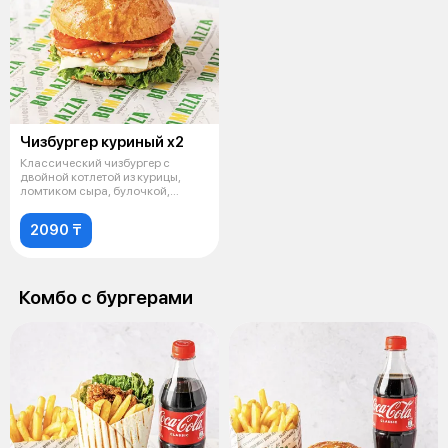
Чизбургер куриный х2
Классический чизбургер с
двойной котлетой из курицы,
ломтиком сыра, булочкой,
листьями сал
2090 ₸
Комбо с бургерами