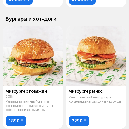
Бургеры и хот-доги
Чизбургер говяжий
Чизбургер микс
359 г
Классический чизбургер с
котлетами из говядины и курицы
Классический чизбургер с
сочной котлетой из говядины,
обжаренной до румяной
корочки. Нежны
1890 ₸
2290 ₸