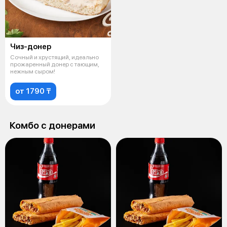
Чиз-донер
Сочный и хрустящий, идеально
прожаренный донер с тающим,
нежным сыром!
от 1790 ₸
Комбо с донерами