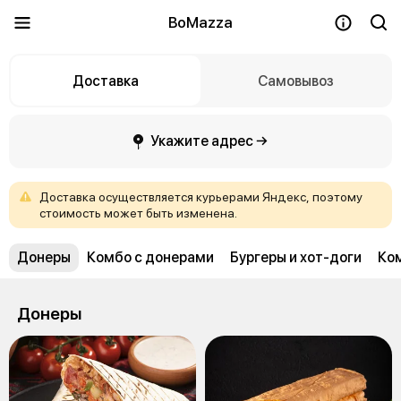
BoMazza
Доставка
Самовывоз
Укажите адрес →
Доставка
осуществляется
курьерами
Яндекс,
поэтому
стоимость
может
быть
изменена.
Донеры
Комбо с донерами
Бургеры и хот-доги
Ком
Донеры