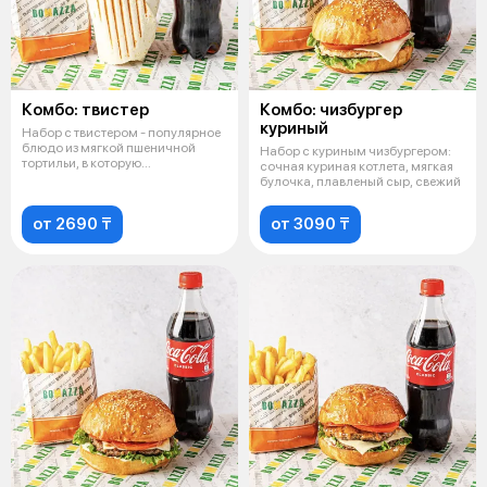
Комбо: твистер
Комбо: чизбургер
куриный
Набор с твистером - популярное
блюдо из мягкой пшеничной
Набор с куриным чизбургером:
тортильи, в которую
сочная куриная котлета, мягкая
заворачивают
булочка, плавленый сыр, свежий
от 2690 ₸
от 3090 ₸