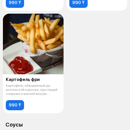
990 ₸
990 ₸
Картофель фри
Картофель, обжаренный до
золотистой корочки, хрустящий
снаружи и мягкий внутри.
Является п
990 ₸
Соусы