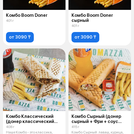
Комбо Boom Doner
Комбо Boom Doner
сырный
401 г
401 г
от 3090 ₸
от 3090 ₸
Комбо Классический
Комбо Сырный (донер
(донер классический
сырный + Фри + соус
+ Фри + соус + Напиток
+ Напиток 0,5 на выбор)
408 г
415 г
0,5 на выбор)
Наше Комбо - это классика,
Комбо Сырный: лаваш, курица,