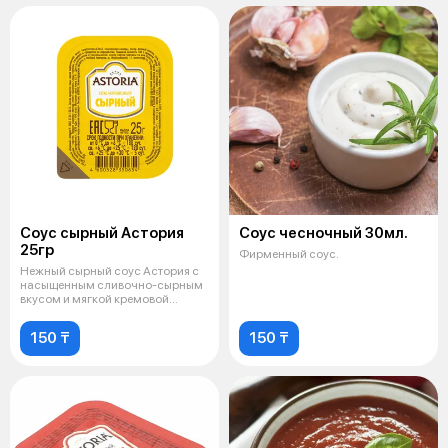
Соус сырный Астория
Соус чесночный 30мл.
25гр
Фирменный соус.
Нежный сырный соус Астория с
насыщенным сливочно-сырным
вкусом и мягкой кремовой
текстурой
150 ₸
150 ₸