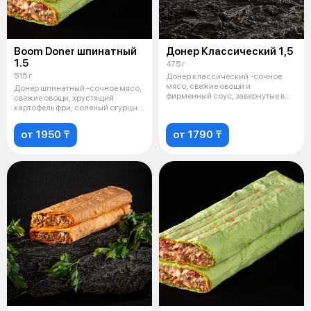
Boom Doner шпинатный
Донер Классический 1,5
1.5
475 г
515 г
Донер классический -сочное
мясо, свежие овощи и
Донер шпинатный -сочное мясо,
фирменный соус, завернутые в
свежие овощи, хрустящий
мягкий лаваш.
картофель фри, соленый огурцы и
фи
от 1950 ₸
от 1790 ₸