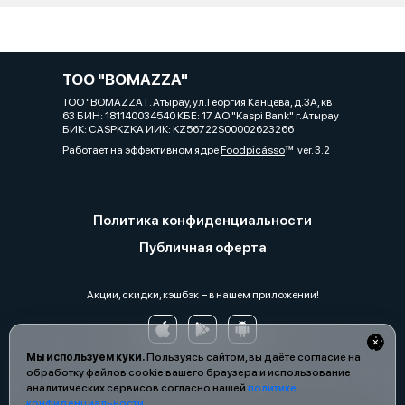
ТОО "BOMAZZA"
ТОО "BOMAZZA Г. Атырау, ул.Георгия Канцева, д.3А, кв
63 БИН: 181140034540 КБЕ: 17 АО "Kaspi Bank" г.Атырау
БИК: СASPKZKA ИИК: KZ56722S00002623266
Работает на эффективном ядре
Foodpicásso
ver. 3.2
Политика конфиденциальности
Публичная оферта
Акции, скидки, кэшбэк − в нашем приложении!
Мы используем куки.
Пользуясь сайтом, вы даёте согласие на
обработку файлов cookie вашего браузера и использование
аналитических сервисов согласно нашей
политике
конфиденциальности
.