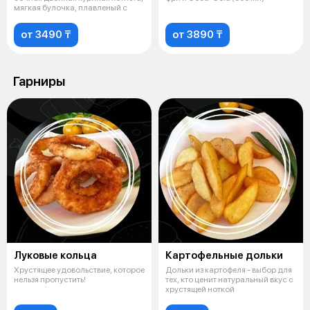
мягкая булочка, плавленый с
от 3490 ₸
от 3890 ₸
Гарниры
Луковые кольца
Картофельные дольки
Хрустящее удовольствие, которое
Дольки из картофеля - выбор для
нельзя пропустить!
тех, кто ценит натуральный вкус с
хрустящей ноткой