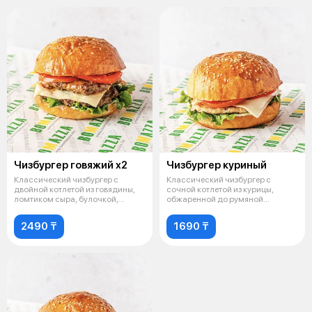
Чизбургер говяжий х2
Чизбургер куриный
Классический чизбургер с
Классический чизбургер с
двойной котлетой из говядины,
сочной котлетой из курицы,
ломтиком сыра, булочкой,
обжаренной до румяной
листьями с
корочки. Нежный
2490 ₸
1690 ₸