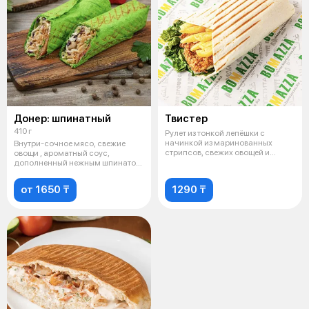
Донер: шпинатный
Твистер
410 г
Рулет из тонкой лепёшки с
начинкой из маринованных
Внутри-сочное мясо, свежие
стрипсов, свежих овощей и
овощи , ароматный соус,
соуса. Популя
дополненный нежным шпинатом
, который п
от 1650 ₸
1290 ₸