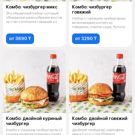
Комбо: чизбургер микс
Комбо: чизбургер
говяжий
Это обеденный набор, который
объединяет разнообразие вкусов
Набор с говяжьим чизбургером,
за счёт сочетания говяжьей и к
включающим котлету из
говядины, ломтик сыра, булочку,
листья
от 3690 ₸
от 3290 ₸
Комбо: двойной куриный
Комбо: двойной говяжий
чизбургер
чизбургер
Комбо с куриным чизбургером х2
Двойной чизбургер, картофель
сочная двойная куриная котлета,
фри и Coca-Cola (500 мл)