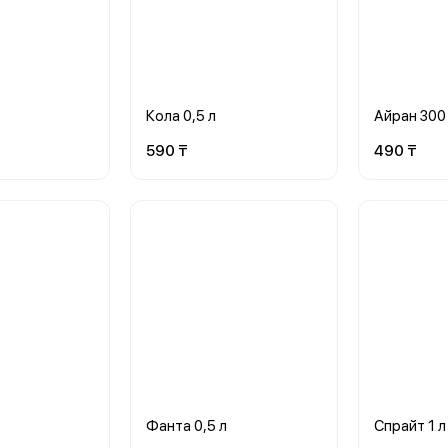
Кола 0,5 л
Айран 300 
590 ₸
490 ₸
Фанта 0,5 л
Спрайт 1 л