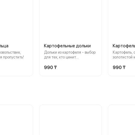
льца
Картофельные дольки
Картофел
овольствие,
Дольки из картофеля - выбор
Картофель, 
я пропустить!
для тех, кто ценит
золотистой 
натуральный вкус с
хрустящий с
хрустящей ноткой
внутри. Явл
990 ₸
990 ₸
гарниром ил
которая отл
с различны