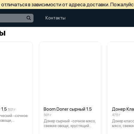
отличаться в зависимости от адреса доставки. Пожалуйс
Контакты
ы
 1.5
Boom Doner сырный 1.5
Донер Кла
501 г
501 г
475 г
ческий -сочное
 овощи,
Донер сырный -сочное мясо,
Донер класс
ртофель фри,
свежие овощи, хрустящий
мясо, свежи
ы и
картофель фри, соленый
фирменный с