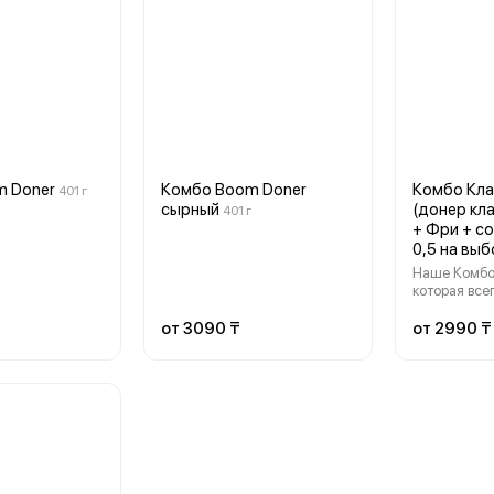
m Doner
Комбо Boom Doner
Комбо Кла
401 г
сырный
(донер кл
401 г
+ Фри + со
0,5 на выб
Наше Комбо 
которая все
сочетая лу
для вашего 
от 3090 ₸
от 2990 ₸
Лаваш, кури
помидор, ог
салат из кап
фирменного
(чесночный,
гарнир и на