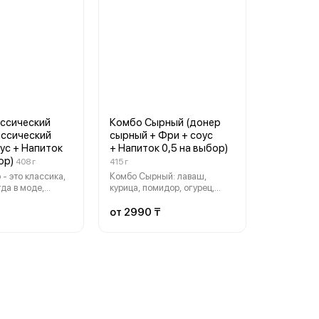
ссический
Комбо Сырный (донер
ассический
сырный + Фри + соус
ус + Напиток
+ Напиток 0,5 на выбор)
ор)
408 г
415 г
- это классика,
Комбо Сырный: лаваш,
гда в моде,
курица, помидор, огурец,
чшие элементы
свежий салат из капусты, два
удовольствия.
вида фирменного соуса
от 2990 ₸
ное мясо,
(чесночный, томатный),
урец, свежий
картофель фри и напиток на
усты, два вида
выбор
 соуса
 томатный),
питок