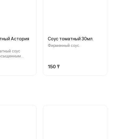
тный Астория
Соус томатный 30мл.
Фирменный соус.
ый соус
насыщенным
ный вкусом и
овой текстурой.
150 ₸