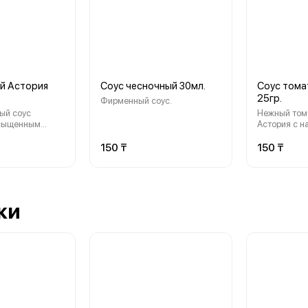
й Астория
Соус чесночный 30мл.
Соус тома
25гр.
Фирменный соус.
ый соус
Нежный томатн
асыщенным
Астория с 
ным вкусом и
сливочно- томат
вой текстурой.
мягкой крем
150 ₸
150 ₸
ки