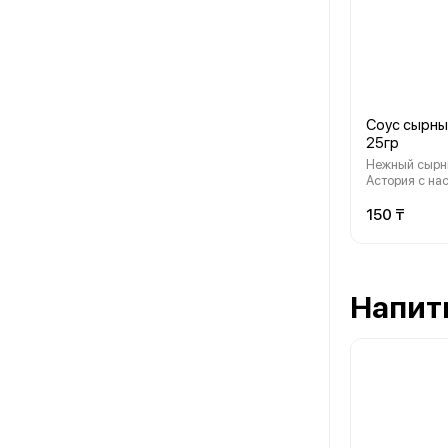
Соус сырны
25гр
Нежный сырн
Астория с н
сливочно-сыр
мягкой кремо
150 ₸
Напит