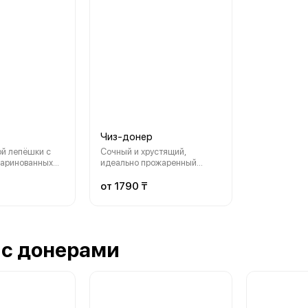
Чиз-донер
ой лепёшки с
Сочный и хрустящий,
маринованных
идеально прожаренный
ежих овощей и
донер с тающим, нежным
ярный вариант
сыром!
от 1790 ₸
екуса
 с донерами