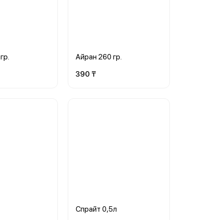
гр.
Айран 260 гр.
390 ₸
Спрайт 0,5л