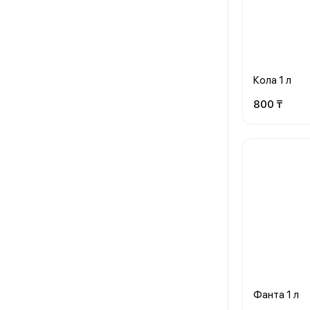
Кола 1 л
800 ₸
Фанта 1 л