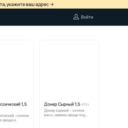
та, укажите ваш адрес →
Войти
ссический 1,5
Донер Сырный 1,5
475 г
Донер сырный - сочное
мясо, свежие овощи под
ический -сочное
фирменным соусе в мягком
е овощи и
поджаренном лаваше.
оус, завернутые