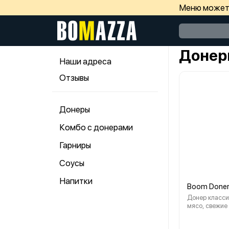
Меню может 
Донер
Наши адреса
Отзывы
Донеры
Комбо с донерами
Гарниры
Соусы
Напитки
Boom Doner
Донер класси
мясо, свежие
хрустящий ка
соленый огурц