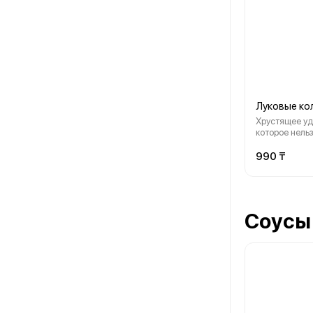
Луковые ко
Хрустящее уд
которое нельз
990 ₸
Соусы