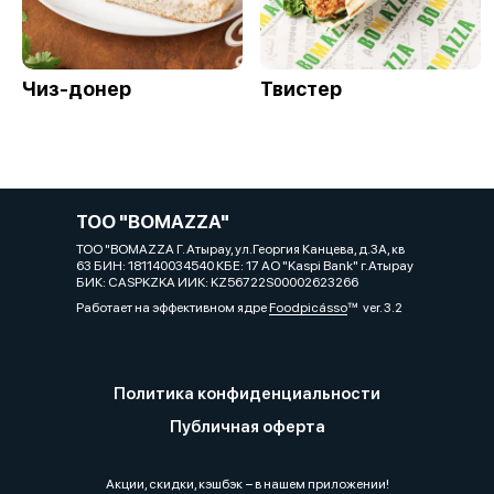
Чиз-донер
Твистер
ТОО "BOMAZZA"
ТОО "BOMAZZA Г. Атырау, ул.Георгия Канцева, д.3А, кв
63 БИН: 181140034540 КБЕ: 17 АО "Kaspi Bank" г.Атырау
БИК: СASPKZKA ИИК: KZ56722S00002623266
Работает на эффективном ядре
Foodpicásso
ver. 3.2
Политика конфиденциальности
Публичная оферта
Акции, скидки, кэшбэк − в нашем приложении!